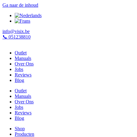
Ga naar de inhoud
info@visix.be
📞 051238810
Outlet
Manuals
Over Ons
Jobs
Reviews
Blog
Outlet
Manuals
Over Ons
Jobs
Reviews
Blog
Shop
Producten